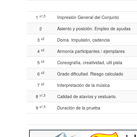
x1,5
1
Impresión General del Conjunto
2
Asiento y posición. Empleo de ayudas
x3
3
Doma. Impulsión, cadencia
x3
4
Armonía participantes / ejemplares
x3
5
Coreografía, creatividad, util pista
x3
6
Grado dificultad. Riesgo calculado
x2
7
Interpretación de la música
x1,5
8
Calidad de atavíos y vestuario.
x1,5
9
Duración de la prueba