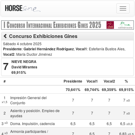
Toggle
navigat
Concurso Exhibiciones Gines
Sábado 4 octubre 2025
Presidente
:
Gabriel Hernández Rodríguez
,
Vocal1
: Estefanía Bustos Ales
,
Vocal2
: María Ductor Jiménez
7
NIEVE NEGRA
David Mirantes
69,915%
#
Presidente
Vocal1
Vocal2
%
70,641%
69,744%
69,359%
69,915%
1
Impresión General del
7
7
7
7
±0
x1,5
Conjunto
Asiento y posición. Empleo de
2
7
7
7
7
±0
ayudas
x3
3
Doma. Impulsión, cadencia
6,5
6,5
6,5
6,5
±0,0
Armonía participantes /
x3
4
7
6,5
7
6,83
±0,5