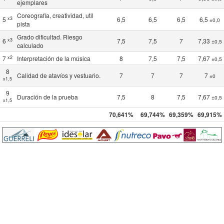
ejemplares
Coreografía, creatividad, util
x3
5
6,5
6,5
6,5
6,5
±0,0
pista
Grado dificultad. Riesgo
x3
6
7,5
7,5
7
7,33
±0,5
calculado
x2
7
Interpretación de la música
8
7,5
7,5
7,67
±0,5
8
Calidad de atavíos y vestuario.
7
7
7
7
±0
x1,5
9
Duración de la prueba
7,5
8
7,5
7,67
±0,5
x1,5
70,641%
69,744%
69,359%
69,915%