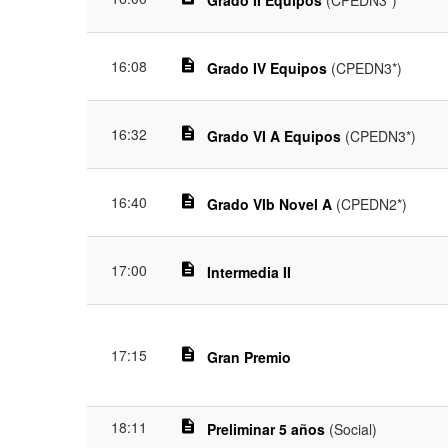
Grado II Equipos
(CPEDN3*)
16:08
description
Grado IV Equipos
(CPEDN3*)
16:32
description
Grado VI A Equipos
(CPEDN3*)
16:40
description
Grado VIb Novel A
(CPEDN2*)
17:00
description
Intermedia II
17:15
description
Gran Premio
18:11
description
Preliminar 5 años
(Social)