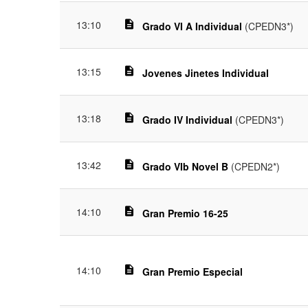
13:10
description
Grado VI A Individual
(CPEDN3*)
13:15
description
Jovenes Jinetes Individual
13:18
description
Grado IV Individual
(CPEDN3*)
13:42
description
Grado VIb Novel B
(CPEDN2*)
14:10
description
Gran Premio 16-25
14:10
description
Gran Premio Especial