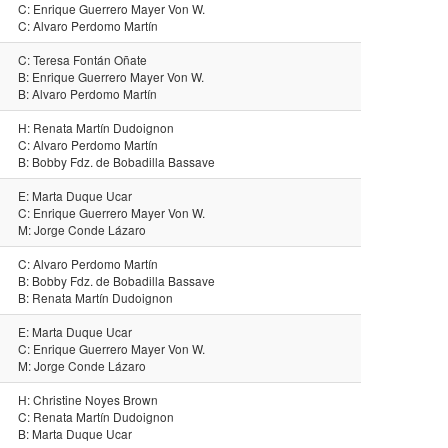
C: Enrique Guerrero Mayer Von W.
C: Alvaro Perdomo Martín
C: Teresa Fontán Oñate
B: Enrique Guerrero Mayer Von W.
B: Alvaro Perdomo Martín
H: Renata Martín Dudoignon
C: Alvaro Perdomo Martín
B: Bobby Fdz. de Bobadilla Bassave
E: Marta Duque Ucar
C: Enrique Guerrero Mayer Von W.
M: Jorge Conde Lázaro
C: Alvaro Perdomo Martín
B: Bobby Fdz. de Bobadilla Bassave
B: Renata Martín Dudoignon
E: Marta Duque Ucar
C: Enrique Guerrero Mayer Von W.
M: Jorge Conde Lázaro
H: Christine Noyes Brown
C: Renata Martín Dudoignon
B: Marta Duque Ucar