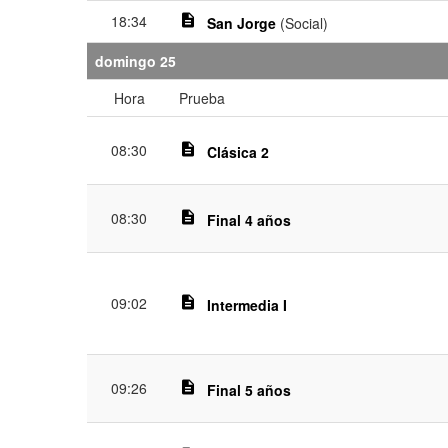
18:34
description
San Jorge
(Social)
domingo 25
Hora
Prueba
08:30
description
Clásica 2
08:30
description
Final 4 años
09:02
description
Intermedia I
09:26
description
Final 5 años