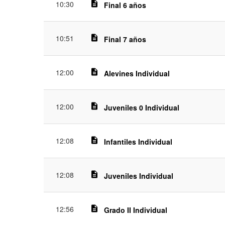
10:30
description
Final 6 años
10:51
description
Final 7 años
12:00
description
Alevines Individual
12:00
description
Juveniles 0 Individual
12:08
description
Infantiles Individual
12:08
description
Juveniles Individual
12:56
description
Grado II Individual