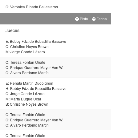
C: Verónica Ribada Ballesteros
Pista
Fecha
Jueces
E: Bobby Fdz. de Bobadilla Bassave
C: Christine Noyes Brown
M: Jorge Conde Lázaro
C: Teresa Fontán Oñate
C: Enrique Guerrero Mayer Von W.
C: Alvaro Perdomo Martín
E: Renata Martín Dudoignon
H: Bobby Fdz. de Bobadilla Bassave
C: Jorge Conde Lázaro
M: Marta Duque Ucar
B: Christine Noyes Brown
C: Teresa Fontán Oñate
C: Enrique Guerrero Mayer Von W.
C: Alvaro Perdomo Martín
C: Teresa Fontán Oñate