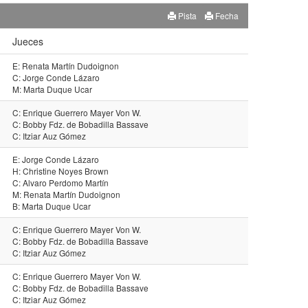
Pista
Fecha
Jueces
E: Renata Martín Dudoignon
C: Jorge Conde Lázaro
M: Marta Duque Ucar
C: Enrique Guerrero Mayer Von W.
C: Bobby Fdz. de Bobadilla Bassave
C: Itziar Auz Gómez
E: Jorge Conde Lázaro
H: Christine Noyes Brown
C: Alvaro Perdomo Martín
M: Renata Martín Dudoignon
B: Marta Duque Ucar
C: Enrique Guerrero Mayer Von W.
C: Bobby Fdz. de Bobadilla Bassave
C: Itziar Auz Gómez
C: Enrique Guerrero Mayer Von W.
C: Bobby Fdz. de Bobadilla Bassave
C: Itziar Auz Gómez