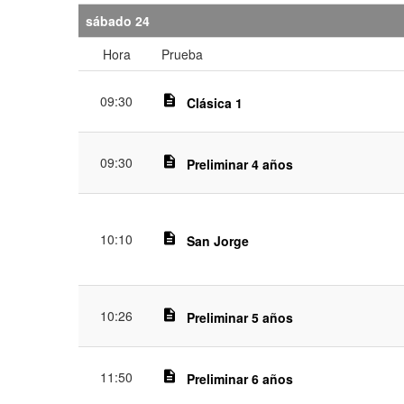
sábado 24
Hora
Prueba
09:30
description
Clásica 1
09:30
description
Preliminar 4 años
10:10
description
San Jorge
10:26
description
Preliminar 5 años
11:50
description
Preliminar 6 años