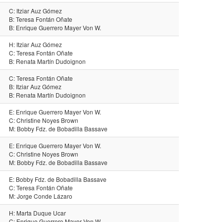
C: Itziar Auz Gómez
B: Teresa Fontán Oñate
B: Enrique Guerrero Mayer Von W.
H: Itziar Auz Gómez
C: Teresa Fontán Oñate
B: Renata Martín Dudoignon
C: Teresa Fontán Oñate
B: Itziar Auz Gómez
B: Renata Martín Dudoignon
E: Enrique Guerrero Mayer Von W.
C: Christine Noyes Brown
M: Bobby Fdz. de Bobadilla Bassave
E: Enrique Guerrero Mayer Von W.
C: Christine Noyes Brown
M: Bobby Fdz. de Bobadilla Bassave
E: Bobby Fdz. de Bobadilla Bassave
C: Teresa Fontán Oñate
M: Jorge Conde Lázaro
H: Marta Duque Ucar
C: Enrique Guerrero Mayer Von W.