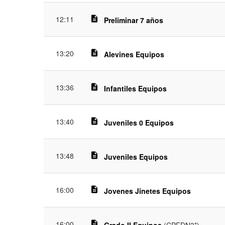
12:11
description
Preliminar 7 años
13:20
description
Alevines Equipos
13:36
description
Infantiles Equipos
13:40
description
Juveniles 0 Equipos
13:48
description
Juveniles Equipos
16:00
description
Jovenes Jinetes Equipos
16:00
description