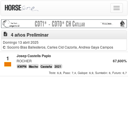
Toggle
navigat
description
4 años Preliminar
Domingo 13 abril 2025
C
: Socorro Blas Ballesteros
, Carles Cid Cazorla, Andrea Gaya Campos
Josep Castells Papio
1
ROCHER
67,600%
KWPN
Macho
Castaña
2021
Trote: 6,8,
Paso: 7,4,
Galope: 6,9,
Sumisión: 6,
Futuro: 6,7