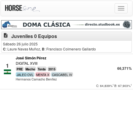
Toggle
navigat
description
Juveniles 0 Equipos
Sábado 26 julio 2025
C
: Laure Navas Muñoz
,
B
: Francisco Colmenero Gallardo
José Simón Pérez
DIGITAL XVIII
1
66,371%
PRE
Macho
Torda
2015
JALEO OVL
MENTA X
CASCABEL IV
Hermanos Camacho Benítez
1
1
C: 64,839%
B: 67,903%