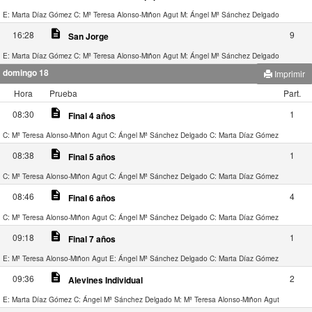
E: Marta Díaz Gómez
C: Mª Teresa Alonso-Miñon Agut
M: Ángel Mª Sánchez Delgado
description
16:28
9
San Jorge
E: Marta Díaz Gómez
C: Mª Teresa Alonso-Miñon Agut
M: Ángel Mª Sánchez Delgado
domingo 18
Imprimir
Hora
Prueba
Part.
description
08:30
1
Final 4 años
C: Mª Teresa Alonso-Miñon Agut
C: Ángel Mª Sánchez Delgado
C: Marta Díaz Gómez
description
08:38
1
Final 5 años
C: Mª Teresa Alonso-Miñon Agut
C: Ángel Mª Sánchez Delgado
C: Marta Díaz Gómez
description
08:46
4
Final 6 años
C: Mª Teresa Alonso-Miñon Agut
C: Ángel Mª Sánchez Delgado
C: Marta Díaz Gómez
description
09:18
1
Final 7 años
E: Mª Teresa Alonso-Miñon Agut
E: Ángel Mª Sánchez Delgado
C: Marta Díaz Gómez
description
09:36
2
Alevines Individual
E: Marta Díaz Gómez
C: Ángel Mª Sánchez Delgado
M: Mª Teresa Alonso-Miñon Agut