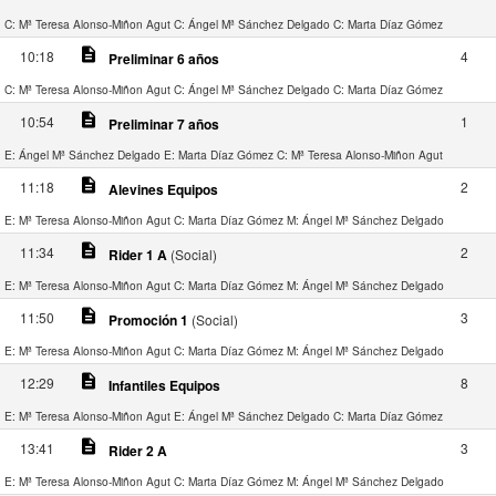
C: Mª Teresa Alonso-Miñon Agut
C: Ángel Mª Sánchez Delgado
C: Marta Díaz Gómez
description
10:18
4
Preliminar 6 años
C: Mª Teresa Alonso-Miñon Agut
C: Ángel Mª Sánchez Delgado
C: Marta Díaz Gómez
description
10:54
1
Preliminar 7 años
E: Ángel Mª Sánchez Delgado
E: Marta Díaz Gómez
C: Mª Teresa Alonso-Miñon Agut
description
11:18
2
Alevines Equipos
E: Mª Teresa Alonso-Miñon Agut
C: Marta Díaz Gómez
M: Ángel Mª Sánchez Delgado
description
11:34
2
Rider 1 A
(Social)
E: Mª Teresa Alonso-Miñon Agut
C: Marta Díaz Gómez
M: Ángel Mª Sánchez Delgado
description
11:50
3
Promoción 1
(Social)
E: Mª Teresa Alonso-Miñon Agut
C: Marta Díaz Gómez
M: Ángel Mª Sánchez Delgado
description
12:29
8
Infantiles Equipos
E: Mª Teresa Alonso-Miñon Agut
E: Ángel Mª Sánchez Delgado
C: Marta Díaz Gómez
description
13:41
3
Rider 2 A
E: Mª Teresa Alonso-Miñon Agut
C: Marta Díaz Gómez
M: Ángel Mª Sánchez Delgado