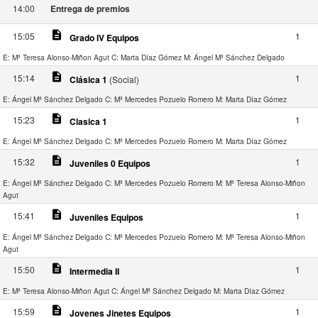
14:00
Entrega de premios
description
15:05
1
Grado IV Equipos
E: Mª Teresa Alonso-Miñon Agut
C: Marta Díaz Gómez
M: Ángel Mª Sánchez Delgado
description
15:14
1
Clásica 1
(Social)
E: Ángel Mª Sánchez Delgado
C: Mª Mercedes Pozuelo Romero
M: Marta Díaz Gómez
description
15:23
1
Clasica 1
E: Ángel Mª Sánchez Delgado
C: Mª Mercedes Pozuelo Romero
M: Marta Díaz Gómez
description
15:32
1
Juveniles 0 Equipos
E: Ángel Mª Sánchez Delgado
C: Mª Mercedes Pozuelo Romero
M: Mª Teresa Alonso-Miñon
Agut
description
15:41
1
Juveniles Equipos
E: Ángel Mª Sánchez Delgado
C: Mª Mercedes Pozuelo Romero
M: Mª Teresa Alonso-Miñon
Agut
description
15:50
1
Intermedia II
E: Mª Teresa Alonso-Miñon Agut
C: Ángel Mª Sánchez Delgado
M: Marta Díaz Gómez
description
15:59
1
Jovenes Jinetes Equipos