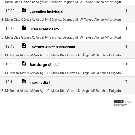
E: Marta Díaz Gómez
C: Ángel Mª Sánchez Delgado
M: Mª Teresa Alonso-Miñon Agut
description
12:32
1
Juveniles Individual
E: Marta Díaz Gómez
C: Ángel Mª Sánchez Delgado
M: Mª Teresa Alonso-Miñon Agut
description
12:39
1
Gran Premio U25
E: Marta Díaz Gómez
C: Ángel Mª Sánchez Delgado
M: Mª Teresa Alonso-Miñon Agut
description
12:47
1
Jovenes Jinetes Individual
E: Mª Teresa Alonso-Miñon Agut
C: Marta Díaz Gómez
M: Ángel Mª Sánchez Delgado
description
13:03
1
San Jorge
(Social)
E: Mª Teresa Alonso-Miñon Agut
C: Marta Díaz Gómez
M: Ángel Mª Sánchez Delgado
description
13:11
7
Intermedia I
E: Mª Teresa Alonso-Miñon Agut
C: Marta Díaz Gómez
M: Ángel Mª Sánchez Delgado