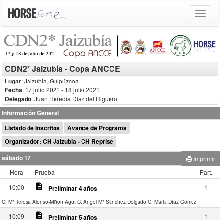
Toggle
navigat
CDN2* Jaizubía - Copa ANCCE
Lugar
: Jaizubia, Guipúzcoa
Fecha
: 17 julio 2021
- 18 julio 2021
Delegado
:
Juan Heredia Díaz del Riguero
Información General
Listado de Inscritos
Avance de Programa
Organizador: CH Jaizubia - CH Reprise
sábado 17
Imprimir
Hora
Prueba
Part.
description
10:00
1
Preliminar 4 años
C: Mª Teresa Alonso-Miñon Agut
C: Ángel Mª Sánchez Delgado
C: Marta Díaz Gómez
description
10:09
1
Preliminar 5 años