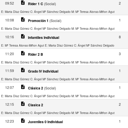
description
09:52
2
Rider 1 C
(Social)
E: Marta Díaz Gómez
C: Ángel Mª Sánchez Delgado
M: Mª Teresa Alonso-Miñon Agut
description
10:08
1
Promoción 1
(Social)
E: Marta Díaz Gómez
C: Ángel Mª Sánchez Delgado
M: Mª Teresa Alonso-Miñon Agut
description
10:16
8
Infantiles Individual
E: Mª Teresa Alonso-Miñon Agut
E: Marta Díaz Gómez
C: Ángel Mª Sánchez Delgado
description
11:20
3
Rider 2 B
E: Marta Díaz Gómez
C: Ángel Mª Sánchez Delgado
M: Mª Teresa Alonso-Miñon Agut
description
11:59
1
Grado IV Individual
E: Marta Díaz Gómez
C: Ángel Mª Sánchez Delgado
M: Mª Teresa Alonso-Miñon Agut
description
12:07
1
Clásica 2
(Social)
E: Marta Díaz Gómez
C: Ángel Mª Sánchez Delgado
M: Mª Teresa Alonso-Miñon Agut
description
12:15
2
Clasica 2
E: Marta Díaz Gómez
C: Ángel Mª Sánchez Delgado
M: Mª Teresa Alonso-Miñon Agut
description
12:23
1
Juveniles 0 Individual