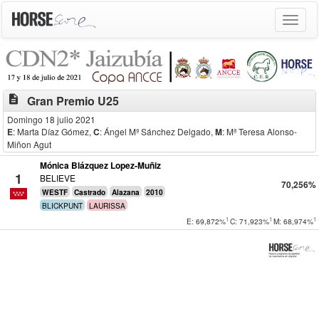
Toggle
navigat
description
Gran Premio U25
Domingo 18 julio 2021
E
: Marta Díaz Gómez
,
C
: Ángel Mª Sánchez Delgado
,
M
: Mª Teresa Alonso-
Miñon Agut
Mónica Blázquez Lopez-Muñiz
1
BELIEVE
70,256%
WESTF
Castrado
Alazana
2010
BLICKPUNT
LAURISSA
1
1
1
E: 69,872%
C: 71,923%
M: 68,974%