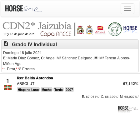
Toggle
navigat
description
Grado IV Individual
Domingo 18 julio 2021
E
: Marta Díaz Gómez
,
C
: Ángel Mª Sánchez Delgado
,
M
: Mª Teresa Alonso-
Miñon Agut
*
1 Error,
**
2 Errores
Iker Beitia Astondoa
1
*
ABSOLUT
67,142%
Hispano Luso
Macho
Torda
2007
1
1
1
E: 67,061%
C: 66,329%
M: 68,037%