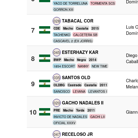
Domí
YACO DE TORRELUNA
TORMENTA SCS
GORRON XIII
TABACAL COR
028
Luis 
7
CDE
Macho
Castaña
2015
Domí
TACHENKO
CALCETERA SB
CASCAVEL 2 (EX JORRIS)
ESTERHAZY KAR
045
Diego
8
BWP
Macho
Negra
2014
Cabal
1854 ESCORT
NANNY
NEW TIME
SANTOS OLD
035
Charlo
9
OLDBG
Castrado
Castaña
2011
Melan
SANCISCO
LEVANA
LEVANTOS I
GACHO NADALES II
020
10
PRE
Macho
Torda
2011
Giann
INVICTO DE NADALES
GACHI LII
OFICIAL XXXV
RECELOSO JR
047