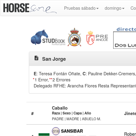
Pruebas sábado
domingo
Co
description
San Jorge
E
: Teresa Fontán Oñate
,
C
: Pauline Dekker-Cremers
*
1 Error,
**
2 Errores
Delegado RFHE: Arancha Flores Resta Representante
Caballo
#
Jinet
Raza | Sexo | Capa | Año
PADRE | MADRE | ABUELO M.
SANSIBAR
016
Rober