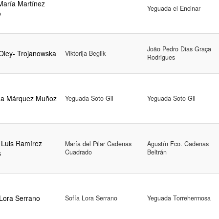
María Martínez
Yeguada el Encinar
o
João Pedro Dias Graça
 Oley- Trojanowska
Viktorija Beglik
Rodrigues
a Márquez Muñoz
Yeguada Soto Gil
Yeguada Soto Gil
 Luis Ramírez
María del Pilar Cadenas
Agustín Fco. Cadenas
Cuadrado
Beltrán
s
 Lora Serrano
Sofía Lora Serrano
Yeguada Torrehermosa