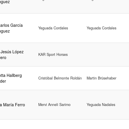
nguez
Carlos García
Yeguada Cordales
Yeguada Cordales
nguez
 Jesús López
KAR Sport Horses
lero
tta Hallberg
Cristóbal Belmonte Roldán
Martin Brüsehaber
der
a María Ferro
Mervi Anneli Sarimo
Yeguada Nadales