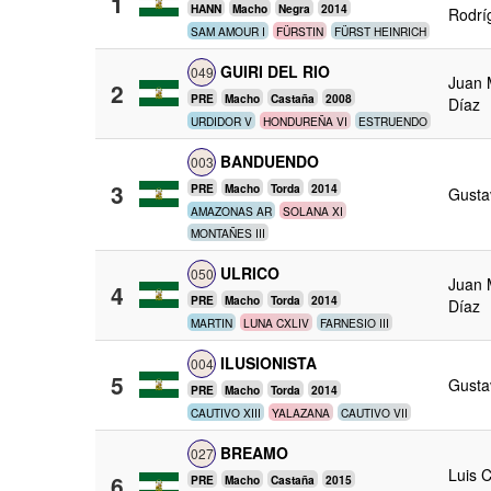
1
HANN
Macho
Negra
2014
Rodrí
SAM AMOUR I
FÜRSTIN
FÜRST HEINRICH
GUIRI DEL RIO
049
Juan 
2
PRE
Macho
Castaña
2008
Díaz
URDIDOR V
HONDUREÑA VI
ESTRUENDO
BANDUENDO
003
3
PRE
Macho
Torda
2014
Gustav
AMAZONAS AR
SOLANA XI
MONTAÑES III
ULRICO
050
Juan 
4
PRE
Macho
Torda
2014
Díaz
MARTIN
LUNA CXLIV
FARNESIO III
ILUSIONISTA
004
5
Gustav
PRE
Macho
Torda
2014
CAUTIVO XIII
YALAZANA
CAUTIVO VII
BREAMO
027
Luis 
6
PRE
Macho
Castaña
2015