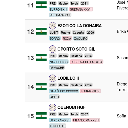
José 
11
PRE
Macho
Torda
2011
River
ZURRON XIII
SULTANA XXVIII
RELAMPAGO II
EZOTICO LA DONAIRA
057
12
Erika
LUSIT
Macho
Castaña
2009
ZORRO
ROXA
XAQUIRO
OPORTO SOTO GIL
043
13
PRE
Macho
Castaña
2014
Susan
NAVIERO SG
RESERVA DE LA CASA
REMACHE
LOBILLO II
051
Diego
14
PRE
Macho
Castaña
2014
Torre
CARIÑOSO CCXXXV
LOBATONA VI
GELIO
QUENOBI HGF
040
15
PRE
Macho
Torda
2007
Sofía
UTRERANO VII
HILANDERA XXVIII
TENORIO II