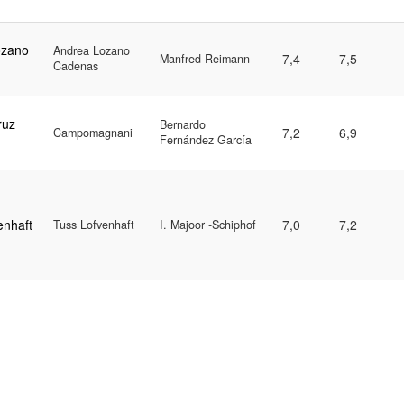
ozano
Andrea Lozano
7,4
7,5
Manfred Reimann
Cadenas
ruz
Bernardo
7,2
6,9
Campomagnani
Fernández García
enhaft
7,0
7,2
Tuss Lofvenhaft
I. Majoor -Schiphof