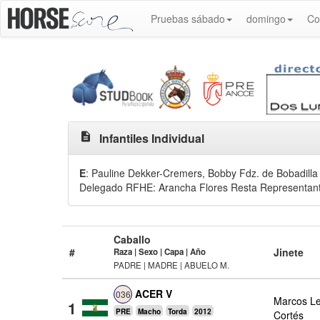
Pruebas sábado
domingo
Co
description
Infantiles Individual
E
: Pauline Dekker-Cremers
, Bobby Fdz. de Bobadill
Delegado RFHE: Arancha Flores Resta Representante
Caballo
#
Jinete
Raza | Sexo | Capa | Año
PADRE | MADRE | ABUELO M.
ACER V
036
Marcos Le
1
PRE
Macho
Torda
2012
Cortés