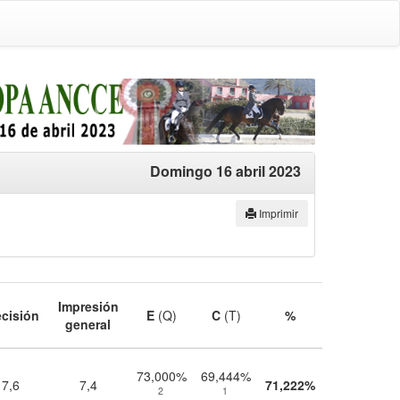
Domingo 16 abril 2023
Imprimir
Impresión
ecisión
E
(Q)
C
(T)
%
general
73,000%
69,444%
7,6
7,4
71,222%
2
1