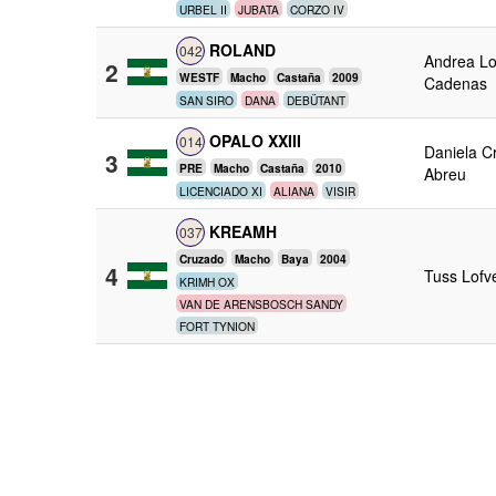
URBEL II
JUBATA
CORZO IV
ROLAND
042
Andrea L
2
WESTF
Macho
Castaña
2009
Cadenas
SAN SIRO
DANA
DEBÜTANT
OPALO XXIII
014
Daniela C
3
PRE
Macho
Castaña
2010
Abreu
LICENCIADO XI
ALIANA
VISIR
KREAMH
037
Cruzado
Macho
Baya
2004
4
Tuss Lofv
KRIMH OX
VAN DE ARENSBOSCH SANDY
FORT TYNION