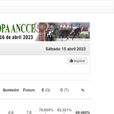
Sábado 15 abril 2023
Imprimir
Sumisión
Futuro
E
(Q)
C
(T)
%
76,600%
62,321%
6,8
7,8
69,460%
1
1