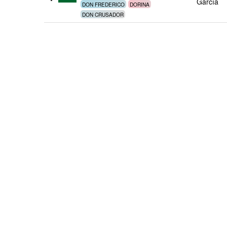
García
DON FREDERICO
DORINA
DON CRUSADOR