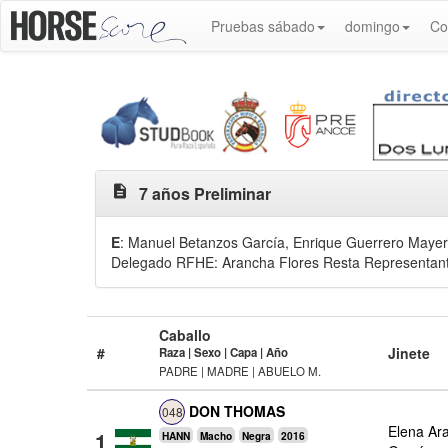
Pruebas sábado
domingo
Co
description
7 años Preliminar
E
: Manuel Betanzos García
, Enrique Guerrero Maye
Delegado RFHE: Arancha Flores Resta Representante
Caballo
#
Jinete
Raza | Sexo | Capa | Año
PADRE | MADRE | ABUELO M.
DON THOMAS
048
Elena Ar
1
HANN
Macho
Negra
2016