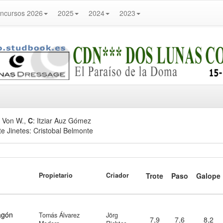
ncursos 2026
2025
2024
2023
r Von W.,
C
: Itziar Auz Gómez
 Jinetes: Cristobal Belmonte
Propietario
Criador
Trote
Paso
Galope
agón
Tomás Álvarez
Jörg
7,9
7,6
8,2